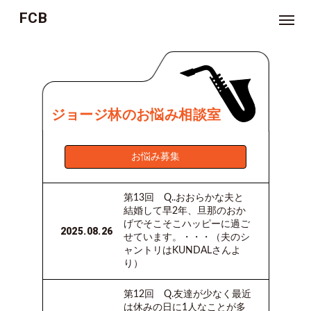
FCB
NEWS
TICKET
ジョージ林のお悩み相談室
MOVIE
お悩み募集
ジ
ョ
ー
ジ
林
第13回 ​Q..おおらかな夫と
の
結婚して早2年、旦那のおか
お
悩
げでそこそこハッピーに過ご
み
2025.08.26
せています。・・・（夫のシ
相
談
ャントリはKUNDALさんよ
室
り）
つ
第12回 ​Q.友達が少なく最近
ぶ
や
は休みの日に1人なことが多