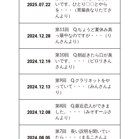
き
2025.07.22
いです。ひとり〇〇とやら
を・・・（胃腸炎なりたてさ
覗
んより）
き
穴
第11回 ​Q.ちょうど夏休み真
2024.12.28
っ最中なのですが・・・（り
ABOUT
んさんより）
LOG
第10回 ​Q.朝起きたら口が臭
IN
2024.12.19
いです。・・・（ピロリきん
JOIN
さんより）
第9回 ​Q.クラリネットをや
2024.12.13
っていて・・・（みんさんよ
り）
第8回 ​Q.最近恋人ができま
2024.12.08
した。・・・（みそすーぷさ
んより）
第7回 ​長い説明を聞いてい
2024.08.05
たら・・・（まるこさんよ