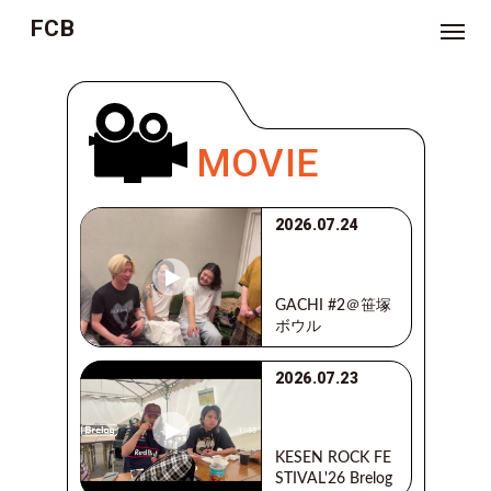
FCB
NEWS
TICKET
MOVIE
MOVIE
2026.07.24
ジ
ョ
ー
ジ
GACHI #2＠笹塚
林
の
ボウル
お
悩
み
2026.07.23
相
談
室
つ
KESEN ROCK FE
ぶ
STIVAL'26 Brelog
や