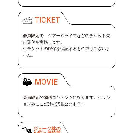
き
覗
TICKET
き
穴
ABOUT
会員限定で、ツアーやライブなどのチケット先
行受付を実施します。
※チケットの確保を保証するものではございま
LOG
IN
せん。
JOIN
MOVIE
会員限定の動画コンテンツになります。セッシ
ョンやここだけの楽曲公開も？！
ジョージ林の