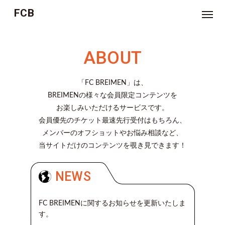
FCB
NEWS
ABOUT
TICKET
「FC BREIMEN」は、
MOVIE
BREIMENの様々な会員限定コンテンツを
お楽しみいただけるサービスです。
ジ
会員優先のチケット最速先行受付はもちろん、
ョ
ー
メンバーのオフショットやお悩み相談など、
ジ
林
当サイトだけのコンテンツを覗き見できます！
の
お
悩
み
NEWS
相
談
室
FC BREIMENに関するお知らせを更新いたしま
つ
す。
ぶ
や