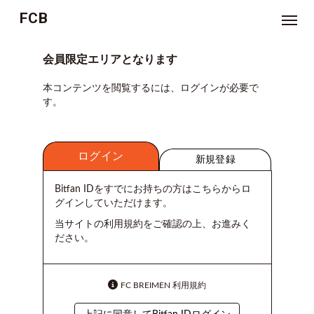
FCB
NEWS
会員限定エリアとなります
本コンテンツを閲覧するには、ログインが必要で
TICKET
す。
MOVIE
ログイン
ジ
新規登録
ョ
ー
ジ
Bitfan IDをすでにお持ちの方はこちらからロ
林
グインしていただけます。
の
お
悩
当サイトの利用規約をご確認の上、お進みく
み
ださい。
相
談
室
FC BREIMEN 利用規約
つ
ぶ
や