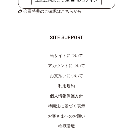
上記に同意してBitfan IDログイン
き
会員特典のご確認はこちらから
覗
き
穴
ABOUT
SITE SUPPORT
LOG
IN
当サイトについて
JOIN
アカウントについて
お支払いについて
利用規約
個人情報保護方針
特商法に基づく表示
お客さまへのお願い
推奨環境