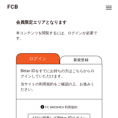
FCB
NEWS
会員限定エリアとなります
本コンテンツを閲覧するには、ログインが必要で
TICKET
す。
MOVIE
ログイン
ジ
新規登録
ョ
ー
ジ
Bitfan IDをすでにお持ちの方はこちらからロ
林
グインしていただけます。
の
お
悩
当サイトの利用規約をご確認の上、お進みく
み
ださい。
相
談
室
FC BREIMEN 利用規約
つ
ぶ
や