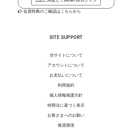
上記に同意してBitfan IDログイン
き
会員特典のご確認はこちらから
覗
き
穴
ABOUT
SITE SUPPORT
LOG
IN
当サイトについて
JOIN
アカウントについて
お支払いについて
利用規約
個人情報保護方針
特商法に基づく表示
お客さまへのお願い
推奨環境