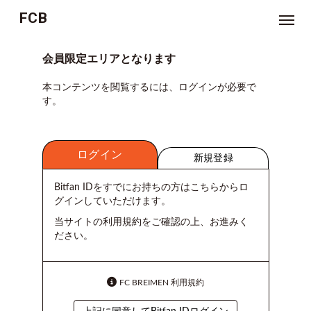
FCB
NEWS
会員限定エリアとなります
本コンテンツを閲覧するには、ログインが必要で
TICKET
す。
MOVIE
ログイン
ジ
新規登録
ョ
ー
ジ
Bitfan IDをすでにお持ちの方はこちらからロ
林
グインしていただけます。
の
お
悩
当サイトの利用規約をご確認の上、お進みく
み
ださい。
相
談
室
FC BREIMEN 利用規約
つ
ぶ
や