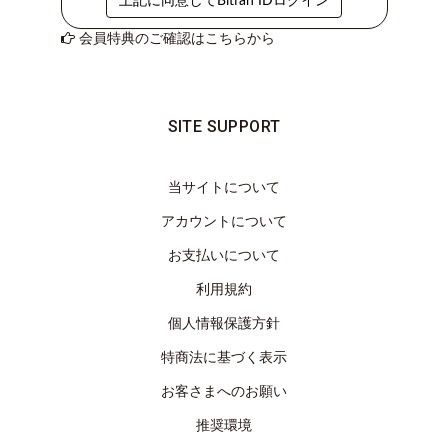
上記に同意してBitfan IDログイン
き
会員特典のご確認はこちらから
覗
き
穴
ABOUT
SITE SUPPORT
LOG
IN
当サイトについて
JOIN
アカウントについて
お支払いについて
利用規約
個人情報保護方針
特商法に基づく表示
お客さまへのお願い
推奨環境