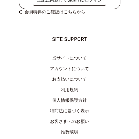
上記に同意してBitfan IDログイン
き
会員特典のご確認はこちらから
覗
き
穴
ABOUT
SITE SUPPORT
LOG
IN
当サイトについて
JOIN
アカウントについて
お支払いについて
利用規約
個人情報保護方針
特商法に基づく表示
お客さまへのお願い
推奨環境