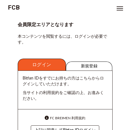
FCB
NEWS
会員限定エリアとなります
本コンテンツを閲覧するには、ログインが必要で
TICKET
す。
MOVIE
ログイン
ジ
新規登録
ョ
ー
ジ
Bitfan IDをすでにお持ちの方はこちらからロ
林
グインしていただけます。
の
お
悩
当サイトの利用規約をご確認の上、お進みく
み
ださい。
相
談
室
FC BREIMEN 利用規約
つ
ぶ
や