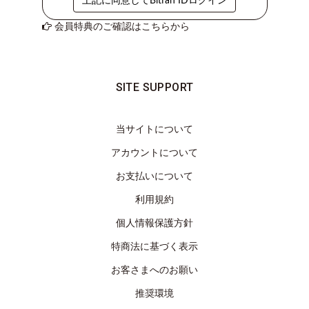
上記に同意してBitfan IDログイン
き
会員特典のご確認はこちらから
覗
き
穴
ABOUT
SITE SUPPORT
LOG
IN
当サイトについて
JOIN
アカウントについて
お支払いについて
利用規約
個人情報保護方針
特商法に基づく表示
お客さまへのお願い
推奨環境