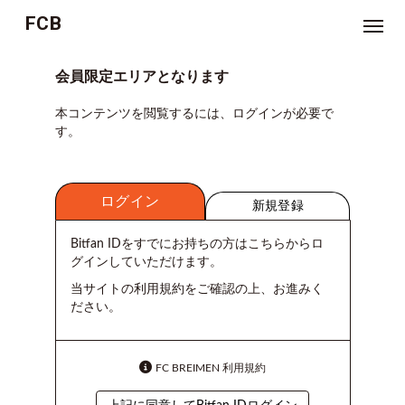
FCB
NEWS
会員限定エリアとなります
本コンテンツを閲覧するには、ログインが必要で
TICKET
す。
MOVIE
ログイン
ジ
新規登録
ョ
ー
ジ
Bitfan IDをすでにお持ちの方はこちらからロ
林
グインしていただけます。
の
お
悩
当サイトの利用規約をご確認の上、お進みく
み
ださい。
相
談
室
FC BREIMEN 利用規約
つ
ぶ
や