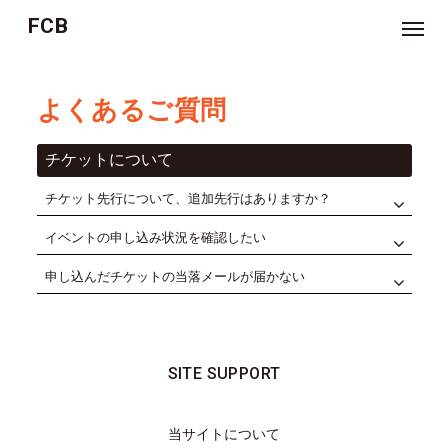
FCB
NEWS
よくあるご質問
TICKET
チケットについて
MOVIE
チケット先行について、追加先行はありますか？
ジ
イベントの申し込み状況を確認したい
ョ
ー
ジ
申し込んだチケットの当落メールが届かない
林
の
お
悩
み
相
談
室
SITE SUPPORT
つ
ぶ
当サイトについて
や